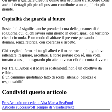
Un invito a guardare dietro le quinte dell’ospitalità e a scoprire come
anche i dettagli più piccoli possano contribuire a un equilibrio più
grande.
Ospitalità che guarda al futuro
Sostenibilità significa anche prendersi cura delle persone: di chi
soggiorna qui, di chi lavora ogni giorno in questi spazi, del territorio
che ci circonda. È un modo di abitare il presente pensando al
domani, senza retorica, con coerenza e rispetto.
Chi sceglie di fermarsi tra gli alberi e il mare trova un luogo dove
rallentare, respirare, ascoltare. E forse portare con sé, una volta
tornato a casa, uno sguardo più attento verso ciò che conta davvero.
Per Tra gli Alberi e il Mare la sostenibilità non è un obiettivo da
esibire.
È un cammino quotidiano fatto di scelte, silenzio, bellezza e
responsabilità.
Condividi questo articolo
Prev
Articolo precedente
Alta Marea SeaFood
Articolo successivo
Il Tempio di Valadier
Next