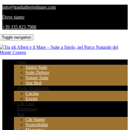
info@traglialberieilmare.com
Dove siamo
+39 335 823 7988
Toggle navigation
Suite
Junior Suite
Suite Deluxe
Nature Suite
Star Bed
Home Restaurant
Cucina
Eventi
Gift Card
Esperienze
Noi
Chi Siamo
Sostenibilità
Magazine